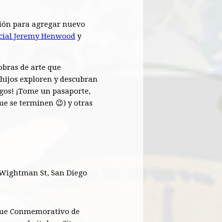
ación para agregar nuevo
cial Jeremy Henwood
y
obras de arte que
hijos exploren y descubran
uegos! ¡Tome un pasaporte,
que se terminen 😉) y otras
 Wightman St, San Diego
que Conmemorativo de