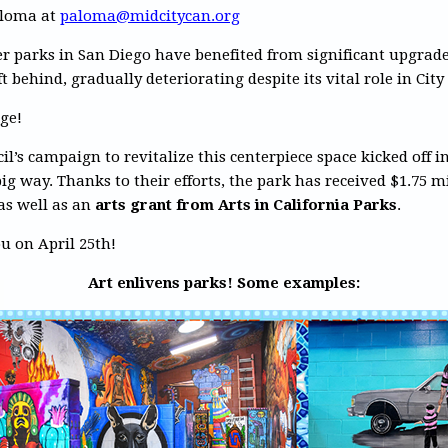
aloma at
paloma@midcitycan.org
r parks in San Diego have benefited from significant upgrad
t behind, gradually deteriorating despite its vital role in City
nge!
l’s campaign to revitalize this centerpiece space kicked off i
big way. Thanks to their efforts, the park has received $1.75 m
 as well as an
arts grant from Arts in California Parks
.
u on April 25th!
Art enlivens parks! Some examples: