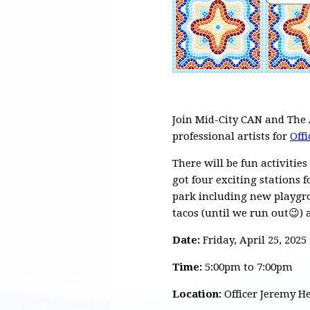
Join Mid-City CAN and The A
professional artists for
Off
There will be fun activities
got four exciting stations 
park including new playgrou
tacos (until we run out😉)
Date:
Friday, April 25, 2025
Time:
5:00pm to 7:00pm
Location:
Officer Jeremy H