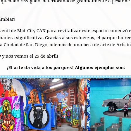
quedado rezagado, deteriorándose gradualmente a pesar de s
cambiar!
enil de Mid-City CAN para revitalizar este espacio comenzó e
manera significativa.
Gracias a sus esfuerzos, el parque ha re
a Ciudad de San Diego, además de una beca de arte de Arts in
 y nos vemos el 25 de abril!
¡El arte da vida a los parques! Algunos ejemplos son: