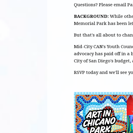
Questions? Please email P
BACKGROUND:
While othe
Memorial Park
has been lef
But that's all about to cha
Mid-City CAN's Youth Counci
advocacy has paid off in a 
City of San Diego's budget,
RSVP today and we'll see yo