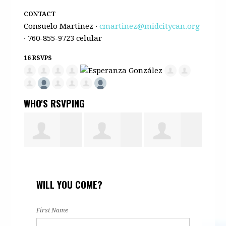
CONTACT
Consuelo Martinez ·
cmartinez@midcitycan.org
· 760-855-9723 celular
16 RSVPS
WHO'S RSVPING
ia
Ana Isabel
Delfina
Ruby
Esp
WILL YOU COME?
e la
Solano
Alvarez
Morales
Gon
First Name