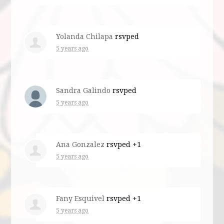
Yolanda Chilapa
rsvped
5 years ago
Sandra Galindo
rsvped
5 years ago
Ana Gonzalez
rsvped +1
5 years ago
Fany Esquivel
rsvped +1
5 years ago