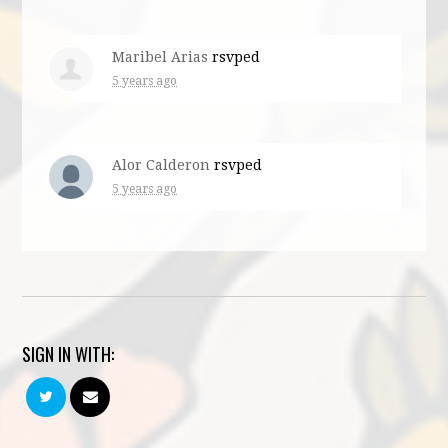
Maribel Arias
rsvped
5 years ago
Alor Calderon
rsvped
5 years ago
SIGN IN WITH: